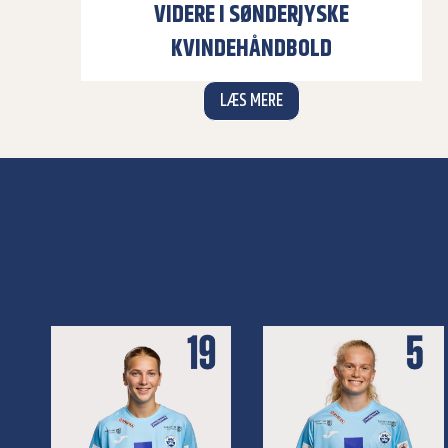
VIDERE I SØNDERJYSKE
KVINDEHÅNDBOLD
B
LÆS MERE
e
s
t
y
r
e
l
s
e
s
f
o