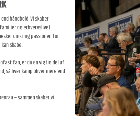
RK
o
l
d
end håndbold. Vi skaber
familier og erhvervslivet
nesker omkring passionen for
 kan skabe.
ast fan, er du en vigtig del af
nd, så hver kamp bliver mere end
abenraa – sammen skaber vi