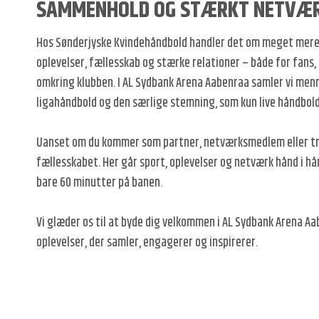
SAMMENHOLD OG STÆRKT NETVÆ
e
r
Hos Sønderjyske Kvindehåndbold handler det om meget mere 
e
oplevelser, fællesskab og stærke relationer – både for fans, 
i
omkring klubben. I AL Sydbank Arena Aabenraa samler vi men
S
ligahåndbold og den særlige stemning, som kun live håndbold
ø
n
Uanset om du kommer som partner, netværksmedlem eller trof
d
fællesskabet. Her går sport, oplevelser og netværk hånd i hå
e
bare 60 minutter på banen.
r
j
Vi glæder os til at byde dig velkommen i AL Sydbank Arena A
y
oplevelser, der samler, engagerer og inspirerer.
s
k
e
K